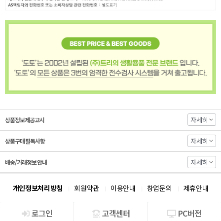
자세히
상품정보제공고시
자세히
상품구매 필독사항
자세히
배송/거래정보 안내
개인정보처리방침
회원약관
이용안내
창업문의
제휴안내
로그인
고객센터
PC버전
회사소개