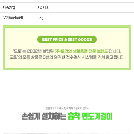
배송기일
3일 내외
무게(포장포함)
23g