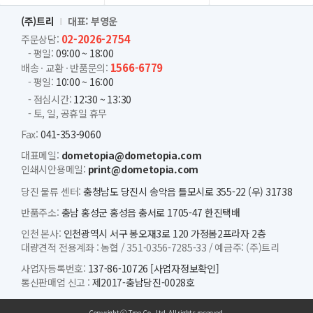
(주)트리
대표: 부영운
02-2026-2754
주문상담:
- 평일:
09:00 ~ 18:00
1566-6779
배송 · 교환 · 반품문의:
- 평일:
10:00 ~ 16:00
- 점심시간:
12:30 ~ 13:30
- 토, 일, 공휴일 휴무
Fax:
041-353-9060
대표메일:
dometopia@dometopia.com
인쇄시안용메일:
print@dometopia.com
당진 물류 센터:
충청남도 당진시 송악읍 틀모시로 355-22 (우) 31738
반품주소:
충남 홍성군 홍성읍 충서로 1705-47 한진택배
인천 본사:
인천광역시 서구 봉오재3로 120 가정봄2프라자 2층
대량견적 전용계좌 :
농협 /
351-0356-7285-33 /
예금주: (주)트리
사업자등록번호:
137-86-10726
[사업자정보확인]
통신판매업 신고 :
제2017-충남당진-0028호
Copyright ⓒ Tree Co., Ltd. All rights reserved.