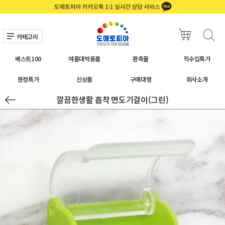
카테고리
베스트100
여름대박용품
판촉물
직수입특가
한정특가
신상품
구매대행
회사소개
깔끔한생활 흡착 면도기걸이(그린)