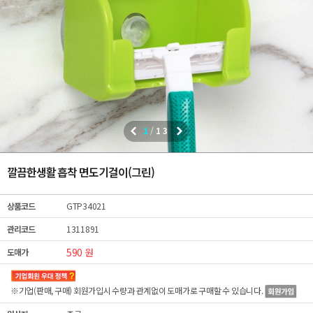
1
/
13
깔끔한생활 흡착 면도기걸이(그린)
상품코드
GTP34021
관리코드
1311891
590 원
도매가
※기업(판매, 구매) 회원가입시 수량과 관계없이
도매가
로 구매할 수 있습니다.