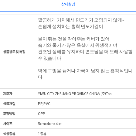
상세설명
깔끔하게 거치해서 면도기가 오염되지 않게~
손쉽게 설치하는 흡착 면도기걸이
물이 튀는 것을 막아주는 커버가 있어
습기와 물기가 많은 욕실에서 위생적이며
상품용도 및 특징
면도날을 더 오래 사용할
건조된 상태를 유지하여
수 있습니다
벽에 구멍을 뚫거나 자국이 남지 않는 흡착식입니
다
제조자
YIWU CITY ZHEJIANG PROVINCE CHINA/(주)Tree
상품재질
PP,PVC
포장방법
OPP
사이즈
5cmx4cmx4cm
색상종류
1종류