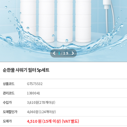
1
/
19
순한물 샤워기 필터 5p세트
상품코드
GTS75532
관리코드
1380041
수입가
3,610원(278개이상)
도매할인가
4,060원 (124개이상)
4,510 원 (15개 이상) (VAT별도)
도매가