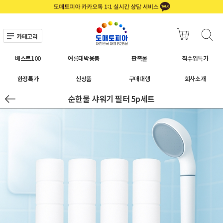
카테고리
베스트100
여름대박용품
판촉물
직수입특가
한정특가
신상품
구매대행
회사소개
순한물 샤워기 필터 5p세트