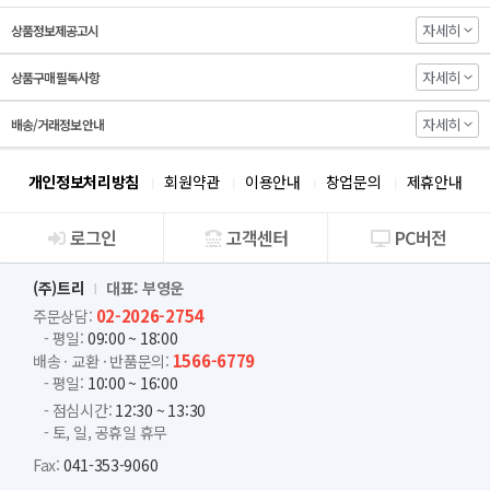
자세히
상품정보제공고시
자세히
상품구매 필독사항
자세히
배송/거래정보 안내
개인정보처리방침
회원약관
이용안내
창업문의
제휴안내
로그인
고객센터
PC버전
회사소개
(주)트리
대표: 부영운
02-2026-2754
주문상담:
- 평일:
09:00 ~ 18:00
1566-6779
배송 · 교환 · 반품문의:
- 평일:
10:00 ~ 16:00
- 점심시간:
12:30 ~ 13:30
- 토, 일, 공휴일 휴무
Fax:
041-353-9060