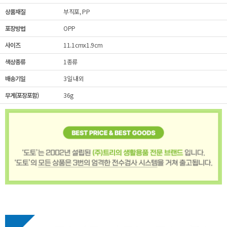
상품재질
부직포, PP
포장방법
OPP
사이즈
11.1cmx1.9cm
색상종류
1종류
배송기일
3일 내외
무게(포장포함)
36g