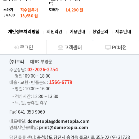
트)
도매가
14,280 원
소매가
직수입특가
34,430
15,650
원
개인정보처리방침
회원약관
이용안내
창업문의
제휴안내
로그인
고객센터
PC버전
회사소개
(주)트리
대표: 부영운
02-2026-2754
주문상담:
- 평일:
09:00 ~ 18:00
1566-6779
배송 · 교환 · 반품문의:
- 평일:
10:00 ~ 16:00
- 점심시간:
12:30 ~ 13:30
- 토, 일, 공휴일 휴무
Fax:
041-353-9060
대표메일:
dometopia@dometopia.com
인쇄시안용메일:
print@dometopia.com
당진 물류 센터:
충청남도 당진시 송악읍 틀모시로 355-22 (우) 31738