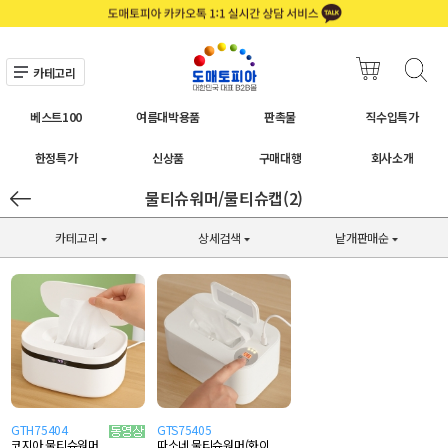
카테고리
베스트100
여름대박용품
판촉물
직수입특가
한정특가
신상품
구매대행
회사소개
물티슈워머/물티슈캡(2)
카테고리
상세검색
낱개판매순
GTH75404
GTS75405
따소네 물티슈워머(화이
코지아 물티슈워머